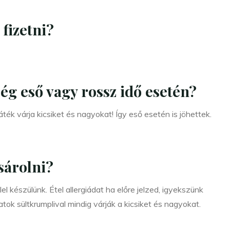
fizetni?
g eső vagy rossz idő esetén?
ék várja kicsiket és nagyokat! Így eső esetén is jöhettek.
sárolni?
lel készülünk. Étel allergiádat ha előre jelzed, igyekszünk
tok sültkrumplival mindig várják a kicsiket és nagyokat.