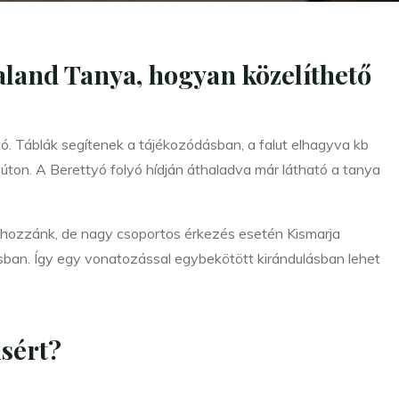
Kaland Tanya, hogyan közelíthető
tó. Táblák segítenek a tájékozódásban, a falut elhagyva kb
 úton. A Berettyó folyó hídján áthaladva már látható a tanya
 hozzánk, de nagy csoportos érkezés esetén Kismarja
tásban. Így egy vonatozással egybekötött kirándulásban lehet
ásért?