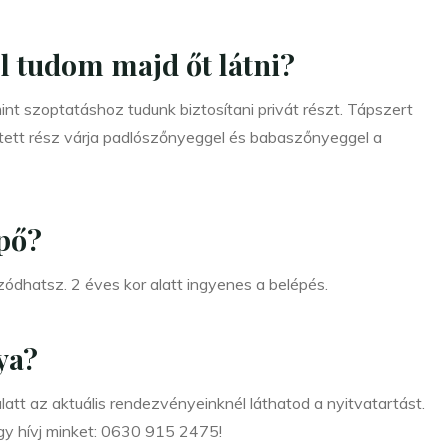
l tudom majd őt látni?
nt szoptatáshoz tudunk biztosítani privát részt. Tápszert
ített rész várja padlószőnyeggel és babaszőnyeggel a
pő?
zódhatsz. 2 éves kor alatt ingyenes a belépés.
ya?
att az aktuális rendezvényeinknél láthatod a nyitvatartást.
agy hívj minket: 0630 915 2475!