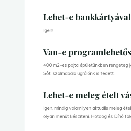
Lehet-e bankkártyával 
Igen!
Van-e programlehetősé
400 m2-es pajta épületünkben rengeteg ját
Sőt, szalmabála ugrálónk is fedett.
Lehet-e meleg ételt vá
Igen, mindig valamilyen aktuális meleg étel
olyan menüt készíteni. Hotdog és Dínó fala