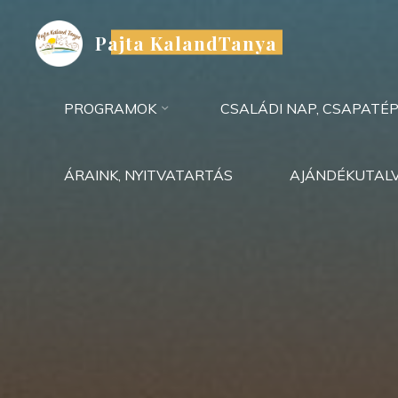
Skip
to
Pajta KalandTanya
content
PROGRAMOK
CSALÁDI NAP, CSAPATÉP
ÁRAINK, NYITVATARTÁS
AJÁNDÉKUTAL