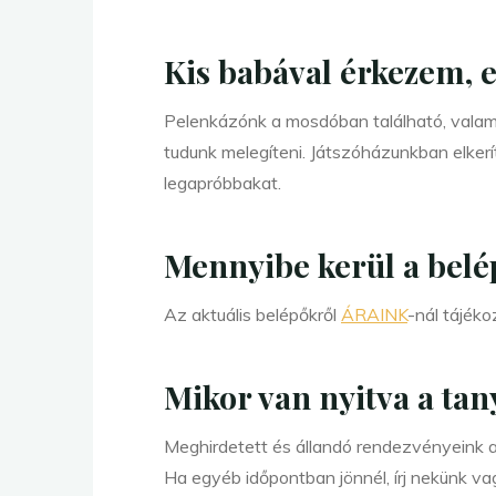
Kis babával érkezem, e
Pelenkázónk a mosdóban található, valami
tudunk melegíteni. Játszóházunkban elker
legapróbbakat.
Mennyibe kerül a belé
Az aktuális belépőkről
ÁRAINK
-nál tájéko
Mikor van nyitva a tan
Meghirdetett és állandó rendezvényeink al
Ha egyéb időpontban jönnél, írj nekünk v