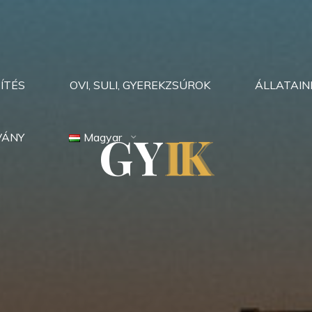
ÍTÉS
OVI, SULI, GYEREKZSÚROK
ÁLLATAIN
G
Y
I
I
K
K
VÁNY
Magyar