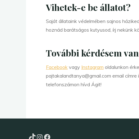
Vihetek-e be állatot?
Saját állataink védelmében sajnos házik
hoznád barátságos kutyusod, írj nekünk k
További kérdésem van,
Facebook
vagy
Instagram
oldalunkon érke
pajtakalandtanya@gmail.com email címre i
telefonszámon hívd Ágit!
TikTok
Instagram
Facebook